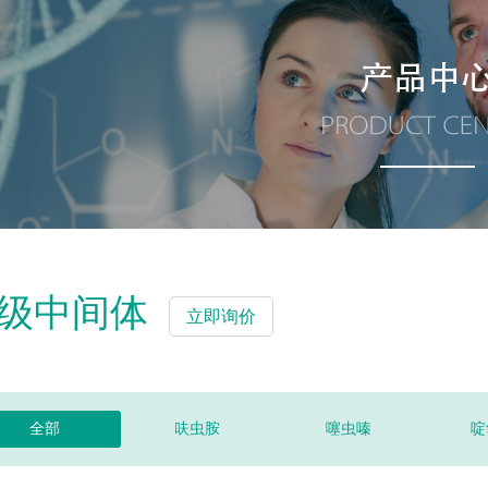
级中间体
立即询价
全部
呋虫胺
噻虫嗪
啶