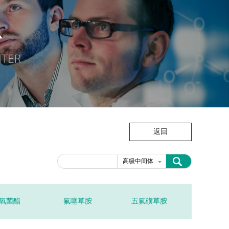
返回
高级中间体
氧菌酯
氟噻草胺
五氟磺草胺